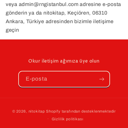
veya admin@rngistanbul.com adresine e-posta
gönderin ya da nitokitap, Keçiören, 06310
Ankara, Türkiye adresinden bizimle iletişime
geçin
Okur iletişim ağımıza üye olun
E-posta
Ödeme
© 2026,
nitokitap
Shopify tarafından desteklenmektedir
yöntemleri
Gizlilik politikası