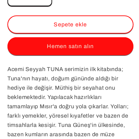
Acemi
Acemi
Seyyah
Seyyah
Tuna
Tuna
1
1
Sepete ekle
/
/
MISIR’DA
MISIR’DA
Hemen satın alın
için
için
adedi
adedi
azaltın
artırın
Acemi Seyyah TUNA serimizin ilk kitabında;
Tuna'nın hayatı, doğum gününde aldığı bir
hediye ile değişir. Müthiş bir seyahat onu
beklemektedir. Yapılacak hazırlıkları
tamamlayıp Mısır'a doğru yola çıkarlar. Yolları;
farklı yemekler, yöresel kıyafetler ve bazen de
timsahlarla kesişir. Tuna Güneş'in ülkesinde,
bazen kumların arasında bazen de müze