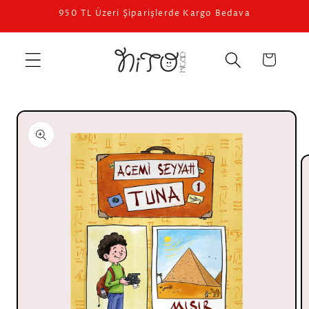
İçeriğe
950 TL Üzeri Şiparişlerde Kargo Bedava
atla
Sepet
Ürün
bilgisine
atla