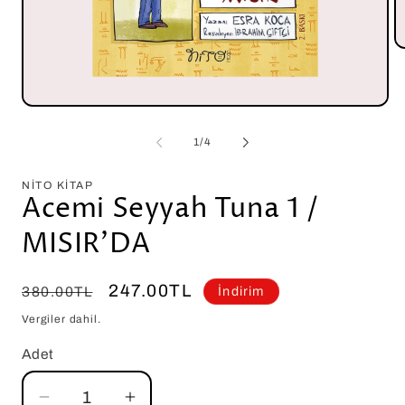
M
2
m
o
Medya
1
modda
/
1
/
4
oynatın
NITO KITAP
Acemi Seyyah Tuna 1 /
MISIR’DA
Normal
İndirimli
247.00TL
380.00TL
İndirim
fiyat
fiyat
Vergiler dahil.
Adet
Adet